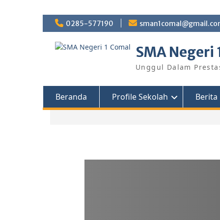
0285-577190
sman1comal@gmail.c
SMA Negeri 
Unggul Dalam Presta
Beranda
Profile Sekolah
Berita