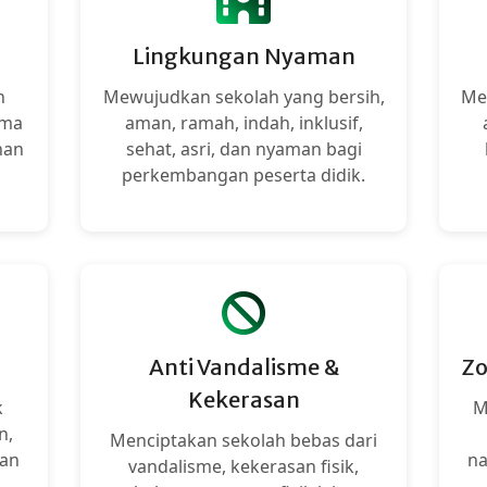
Lingkungan Nyaman
n
Mewujudkan sekolah yang bersih,
Me
ama
aman, ramah, indah, inklusif,
han
sehat, asri, dan nyaman bagi
perkembangan peserta didik.
Anti Vandalisme &
Zo
Kekerasan
k
M
n,
Menciptakan sekolah bebas dari
dan
na
vandalisme, kekerasan fisik,