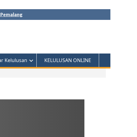
b. Pemalang
ar Kelulusan
KELULUSAN ONLINE