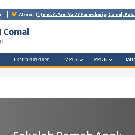
om
Alamat:
Jl. Jend. A. Yani No.77 Purwoharjo, Comal, Ka
1 Comal
si
Ekstrakurikuler
MPLS
PPDB
Daft