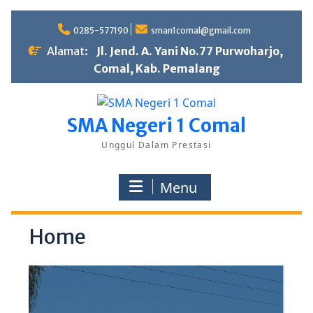
S
0285-577190
sman1comal@gmail.com
k
Alamat:
Jl. Jend. A. Yani No.77 Purwoharjo,
i
Comal, Kab. Pemalang
p
t
o
SMA Negeri 1 Comal
c
o
Unggul Dalam Prestasi
n
t
Menu
e
n
t
Home