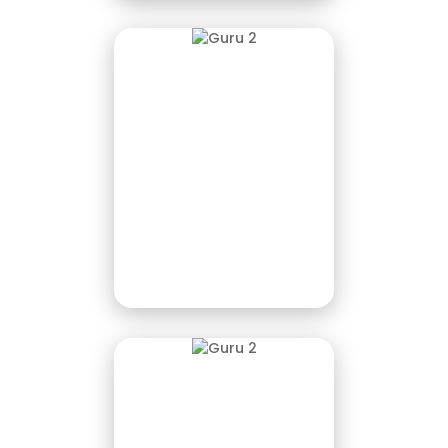
Afsyah Fetti Aspari,
M.Pd
Wakasek Kurikulum
Malikhah, S.Pd
Wakasek Kesiswaan