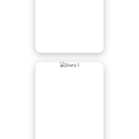
Anis Musbikah,
S.Pd., M.Pd
Wakasek Humas