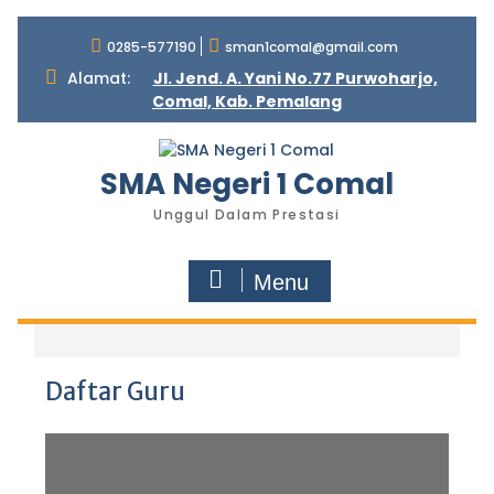
S
0285-577190
sman1comal@gmail.com
k
i
Alamat:
Jl. Jend. A. Yani No.77 Purwoharjo,
p
Comal, Kab. Pemalang
t
o
c
SMA Negeri 1 Comal
o
n
Unggul Dalam Prestasi
t
e
Menu
n
t
Daftar Guru