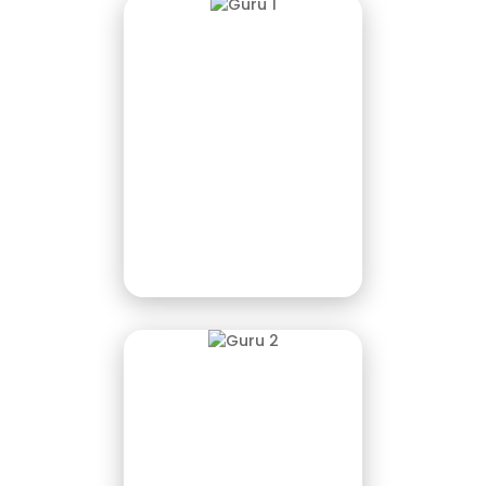
Sri Harningsih, S.Pd.,
M.Pd
Kepala Sekolah