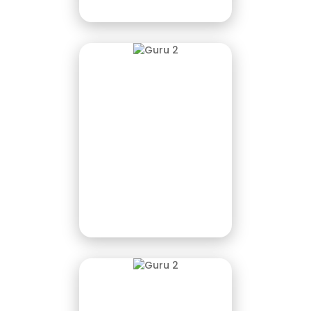
Setyo Pratikno S.Pd
Ka. Perpustakaan
M.Muslih, S.T, M.Si
Ka. Lab