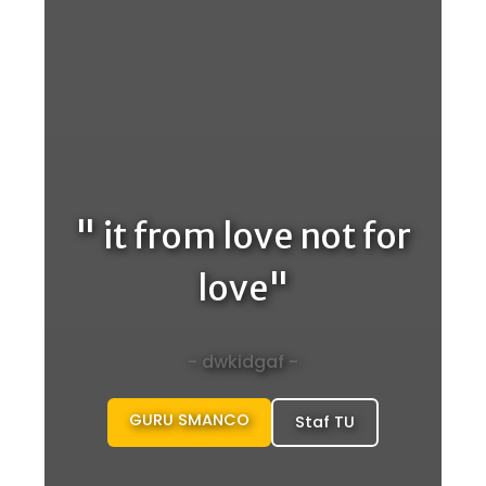
" it from love not for
love"
- dwkidgaf -
GURU SMANCO
Staf TU
Guru SMANCO
Guru SMANCO
Staf TU
Staf TU