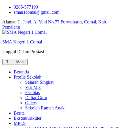
0285-577190
sman1comal@gmail.com
Alamat:
Jl. Jend. A. Yani No.77 Purwoharjo, Comal, Kab.
Pemalang
SMA Negeri 1 Comal
Unggul Dalam Prestasi
Menu
Beranda
Profile Sekolah
Sejarah Singkat
Visi Misi
Fasilitas
Daftar Guru
Galery
Sekolah Ramah Anak
Berita
Ekstrakurikuler
MPLS