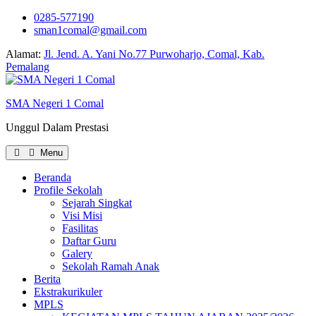
0285-577190
sman1comal@gmail.com
Alamat:
Jl. Jend. A. Yani No.77 Purwoharjo, Comal, Kab.
Pemalang
SMA Negeri 1 Comal
Unggul Dalam Prestasi
Menu
Beranda
Profile Sekolah
Sejarah Singkat
Visi Misi
Fasilitas
Daftar Guru
Galery
Sekolah Ramah Anak
Berita
Ekstrakurikuler
MPLS