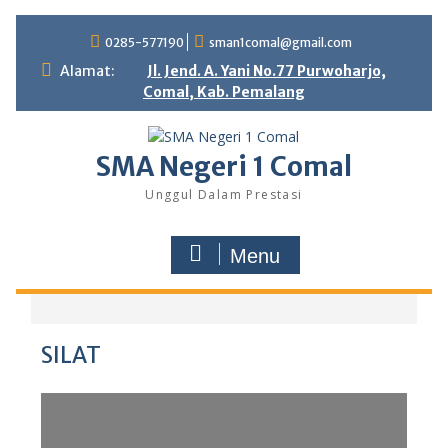
S
0285-577190
sman1comal@gmail.com
k
i
Alamat:
Jl. Jend. A. Yani No.77 Purwoharjo,
p
Comal, Kab. Pemalang
t
o
c
SMA Negeri 1 Comal
o
n
Unggul Dalam Prestasi
t
e
Menu
n
t
SILAT