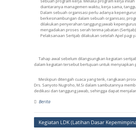
sebuah program kerja. Melalui program kerja inil
diantaranya managemen waktu, kerja sama, tanggun
Dalam sebuah organisasi perlu adanya kepengurusa
berkesinambungan dalam sebuah organisasi, program 
dilakukan penyerahan tanggung jawab kepengurusan
mengadakan proses serah terima jabatan (Sertijab)
Pelaksanaan Sertijab dilakukan setelah Apel pagi y
Tahap awal sebelum dilangsungkan kegiatan sertijab 
dalam kegiatan tersebut bertujuan untuk menyiapkan pe
Meskipun ditengah cuaca yang terik, rangkaian proses
Drs. Sanyoto Nugroho, M.Si dalam sambutannya mem
dedikasi dan tanggung jawab, sehingga dapat menjal
Berita
Kegiatan LDK (Latihan Dasar Kepemimpi