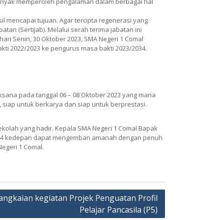
n banyak memperoleh pengalaman dalam berbagai hal
 mencapai tujuan. Agar tercipta regenerasi yang
n (Sertijab). Melalui serah terima jabatan ini
ri Senin, 30 Oktober 2023, SMA Negeri 1 Comal
kti 2022/2023 ke pengurus masa bakti 2023/2034.
ksana pada tanggal 06 – 08 Oktober 2023 yang mana
 siap untuk berkarya dan siap untuk berprestasi.
sekolah yang hadir. Kepala SMA Negeri 1 Comal Bapak
2024 kedepan dapat mengemban amanah dengan penuh
egeri 1 Comal.
 rangkaian kegiatan Projek Penguatan Profil
Pelajar Pancasila (P5)