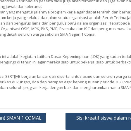
ah nantinya kepribadian peserta didik juga akan terbentuk dan juga aka
g jawab dan toleransi.
n yang mengatur jalannya program kerja agar dapat terarah dan berhasil
kerja yang selalu ada dalam suatu organisasi adalah Serah Terima Jabata
 dari pengurus lama dan pengurus baru dalam organisasi. Tepat pada ha
 Organisasi OSIS, MPK, PKS, PMR, Pramuka dan ISC dari pengurus masa ba
ang diikuti seluruh warga sekolah SMA Negeri 1 Comal.
ini adalah kegiatan Latihan Dasar Kepemimpinan (LDK) yang sudah terla
ngurus di tahun ini agar mereka siap untuk bekerja, siap untuk berbakti,
i SERTIJAB berjalan lancar dan disertai antusiasme dari seluruh warga 
berikan dukungan, doa dan harapan agar kepengurusan periode 2023/
ankan seluruh program kerja dengan baik dan mengharumkan nama SMA N
nan) SMAN 1 COMAL
Sisi kreatif siswa dalam