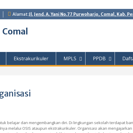
Alamat:
Jl. Jend. A. Yani No.77 Purwoharjo, Comal, Kab. 
1 Comal
i
Ekstrakurikuler
MPLS
PPDB
Daft
ganisasi
belajar dan mengembangkan diri. Di lingkungan sekolah terdapat banyak
lnya melalui OSIS ataupun ekstrakurikuler. Organisasi akan mengajarka