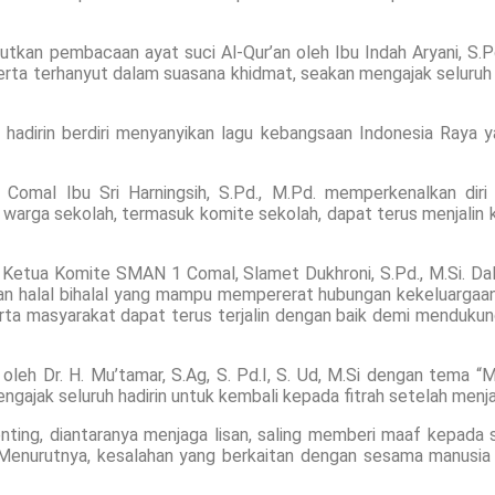
utkan pembacaan ayat suci Al-Qur’an oleh Ibu Indah Aryani, S.P
ta terhanyut dalam suasana khidmat, seakan mengajak seluruh h
hadirin berdiri menyanyikan lagu kebangsaan Indonesia Raya yan
mal Ibu Sri Harningsih, S.Pd., M.Pd. memperkenalkan diri 
warga sekolah, termasuk komite sekolah, dapat terus menjalin 
 Ketua Komite SMAN 1 Comal, Slamet Dukhroni, S.Pd., M.Si. D
an halal bihalal yang mampu mempererat hubungan kekeluargaan 
serta masyarakat dapat terus terjalin dengan baik demi menduk
 oleh Dr. H. Mu’tamar, S.Ag, S. Pd.I, S. Ud, M.Si dengan tema
engajak seluruh hadirin untuk kembali kepada fitrah setelah menj
ting, diantaranya menjaga lisan, saling memberi maaf kepada
Menurutnya, kesalahan yang berkaitan dengan sesama manusia t