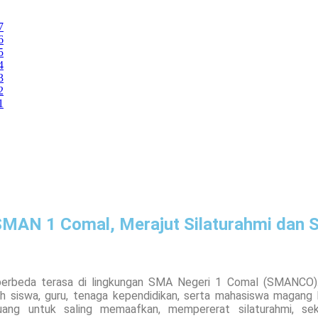
7
6
5
4
3
2
1
 SMAN 1 Comal, Merajut Silaturahmi dan
 berbeda terasa di lingkungan SMA Negeri 1 Comal (SMANCO)
uh siswa, guru, tenaga kependidikan, serta mahasiswa magang b
ruang untuk saling memaafkan, mempererat silaturahmi, seka