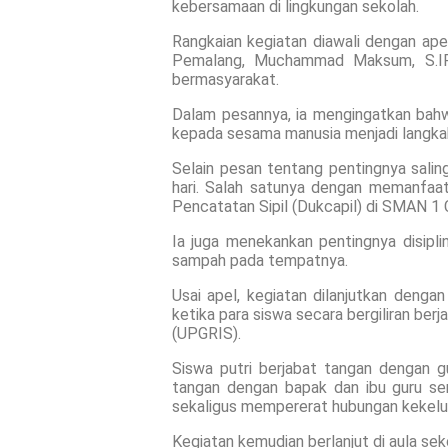
kebersamaan di lingkungan sekolah.
Rangkaian kegiatan diawali dengan ap
Pemalang, Muchammad Maksum, S.IP.
bermasyarakat.
Dalam pesannya, ia mengingatkan bahw
kepada sesama manusia menjadi langkah
Selain pesan tentang pentingnya sali
hari. Salah satunya dengan memanfaa
Pencatatan Sipil (Dukcapil) di SMAN 1 
Ia juga menekankan pentingnya disipl
sampah pada tempatnya.
Usai apel, kegiatan dilanjutkan denga
ketika para siswa secara bergiliran be
(UPGRIS).
Siswa putri berjabat tangan dengan g
tangan dengan bapak dan ibu guru ser
sekaligus mempererat hubungan kekelu
Kegiatan kemudian berlanjut di aula sek