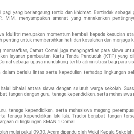
el pagi yang berlangsung tertib dan khidmat. Bertindak sebaga
, M.M., menyampaikan amanat yang menekankan pentingny
a Idulfitri merupakan momentum kembali kepada kesucian atau 
 penting untuk membersihkan hati dari kesalahan dan menjaga k
ng memaafkan, Camat Comal juga mengingatkan para siswa untuk 
tkan layanan pembuatan Kartu Tanda Penduduk (KTP) yang di
Comal sebagai upaya mendukung tertib administrasi bagi para si
in dalam berlalu lintas serta kepedulian terhadap lingkunga
n halal bihalal antara siswa dengan seluruh warga sekolah. S
rjabat tangan dengan guru, tenaga kependidikan, serta mahasisw
uru, tenaga kependidikan, serta mahasiswa magang perempuan
ta tenaga kependidikan laki-laki. Tradisi berjabat tangan ter
argaan di lingkungan SMAN 1 Comal.
olah mulai pukul 09.30. Acara dipandu oleh Wakil Kepala Sekolah