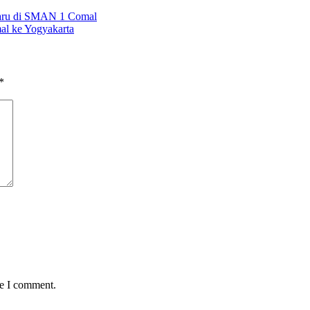
aru di SMAN 1 Comal
al ke Yogyakarta​
*
me I comment.