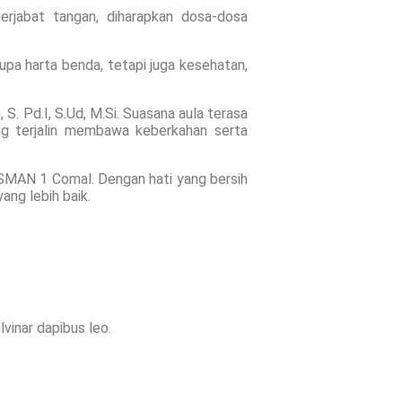
erjabat tangan, diharapkan dosa-dosa
rupa harta benda, tetapi juga kesehatan,
 S. Pd.I, S.Ud, M.Si. Suasana aula terasa
ng terjalin membawa keberkahan serta
n SMAN 1 Comal. Dengan hati yang bersih
ang lebih baik.
lvinar dapibus leo.