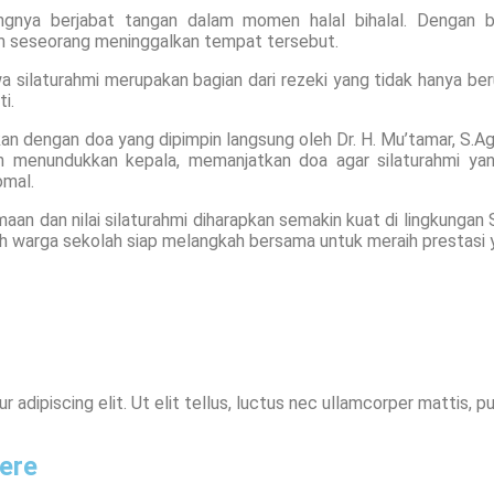
gnya berjabat tangan dalam momen halal bihalal. Dengan b
m seseorang meninggalkan tempat tersebut.
wa silaturahmi merupakan bagian dari rezeki yang tidak hanya be
i.
kan dengan doa yang dipimpin langsung oleh Dr. H. Mu’tamar, S.Ag,
rin menundukkan kepala, memanjatkan doa agar silaturahmi ya
omal.
maan dan nilai silaturahmi diharapkan semakin kuat di lingkunga
h warga sekolah siap melangkah bersama untuk meraih prestasi y
adipiscing elit. Ut elit tellus, luctus nec ullamcorper mattis, pu
ere