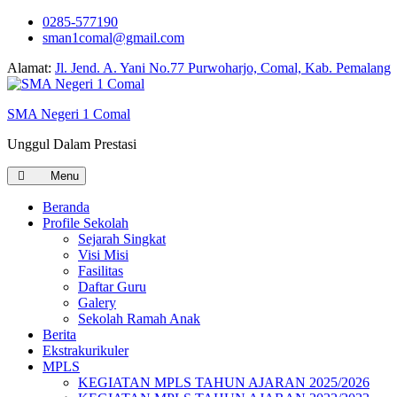
0285-577190
sman1comal@gmail.com
Alamat:
Jl. Jend. A. Yani No.77 Purwoharjo, Comal, Kab. Pemalang
SMA Negeri 1 Comal
Unggul Dalam Prestasi
Menu
Beranda
Profile Sekolah
Sejarah Singkat
Visi Misi
Fasilitas
Daftar Guru
Galery
Sekolah Ramah Anak
Berita
Ekstrakurikuler
MPLS
KEGIATAN MPLS TAHUN AJARAN 2025/2026