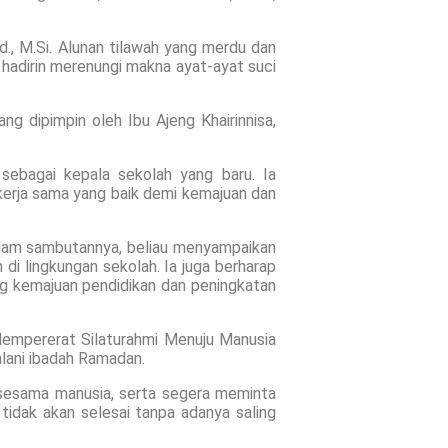
d., M.Si. Alunan tilawah yang merdu dan
adirin merenungi makna ayat-ayat suci
g dipimpin oleh Ibu Ajeng Khairinnisa,
sebagai kepala sekolah yang baru. Ia
kerja sama yang baik demi kemajuan dan
alam sambutannya, beliau menyampaikan
di lingkungan sekolah. Ia juga berharap
ung kemajuan pendidikan dan peningkatan
 “Mempererat Silaturahmi Menuju Manusia
alani ibadah Ramadan.
 sesama manusia, serta segera meminta
idak akan selesai tanpa adanya saling