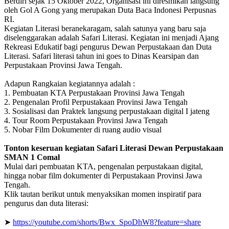
Berdiri sejak 15 Oktober 2022, Organisasi ini diresmikan langsung
oleh Gol A Gong yang merupakan Duta Baca Indonesi Perpusnas
RI.
Kegiatan Literasi beranekaragam, salah satunya yang baru saja
diselenggarakan adalah Safari Literasi. Kegiatan ini menjadi Ajang
Rekreasi Edukatif bagi pengurus Dewan Perpustakaan dan Duta
Literasi. Safari literasi tahun ini goes to Dinas Kearsipan dan
Perpustakaan Provinsi Jawa Tengah.
Adapun Rangkaian kegiatannya adalah :
1. Pembuatan KTA Perpustakaan Provinsi Jawa Tengah
2. Pengenalan Profil Perpustakaan Provinsi Jawa Tengah
3. Sosialisasi dan Praktek langsung perpustakaan digital I jateng
4. Tour Room Perpustakaan Provinsi Jawa Tengah
5. Nobar Film Dokumenter di ruang audio visual
Tonton keseruan kegiatan Safari Literasi Dewan Perpustakaan
SMAN 1 Comal
Mulai dari pembuatan KTA, pengenalan perpustakaan digital,
hingga nobar film dokumenter di Perpustakaan Provinsi Jawa
Tengah.
Klik tautan berikut untuk menyaksikan momen inspiratif para
pengurus dan duta literasi:
➤
https://youtube.com/shorts/Bwx_SpoDhW8?feature=share