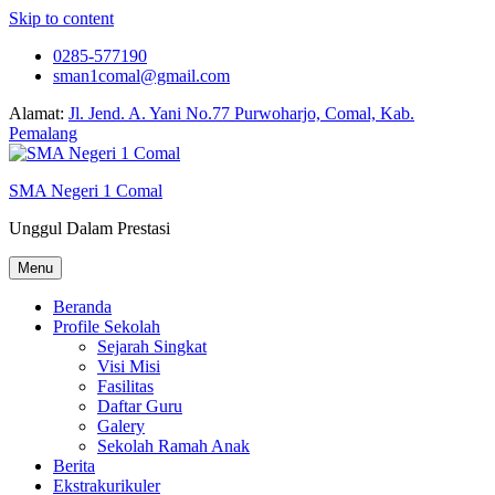
Skip to content
0285-577190
sman1comal@gmail.com
Alamat:
Jl. Jend. A. Yani No.77 Purwoharjo, Comal, Kab.
Pemalang
SMA Negeri 1 Comal
Unggul Dalam Prestasi
Menu
Beranda
Profile Sekolah
Sejarah Singkat
Visi Misi
Fasilitas
Daftar Guru
Galery
Sekolah Ramah Anak
Berita
Ekstrakurikuler