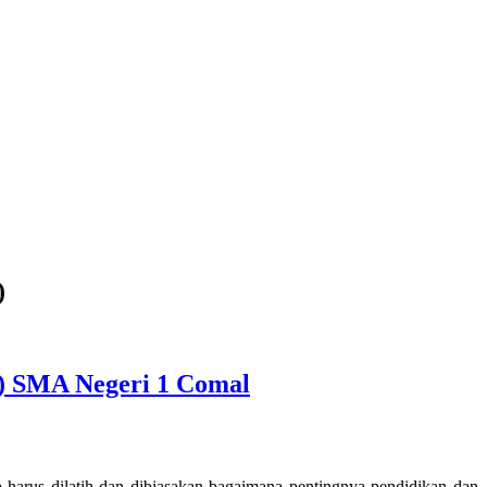
)
 SMA Negeri 1 Comal
p harus dilatih dan dibiasakan bagaimana pentingnya pendidikan dan