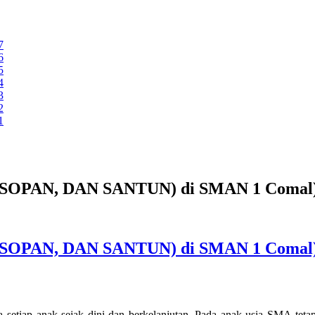
7
6
5
4
3
2
1
 SOPAN, DAN SANTUN) di SMAN 1 Comal
SOPAN, DAN SANTUN) di SMAN 1 Comal)
 setiap anak sejak dini dan berkelanjutan. Pada anak usia SMA teta