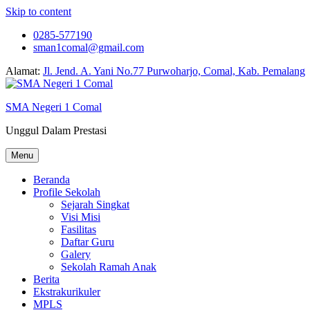
Skip to content
0285-577190
sman1comal@gmail.com
Alamat:
Jl. Jend. A. Yani No.77 Purwoharjo, Comal, Kab. Pemalang
SMA Negeri 1 Comal
Unggul Dalam Prestasi
Menu
Beranda
Profile Sekolah
Sejarah Singkat
Visi Misi
Fasilitas
Daftar Guru
Galery
Sekolah Ramah Anak
Berita
Ekstrakurikuler
MPLS