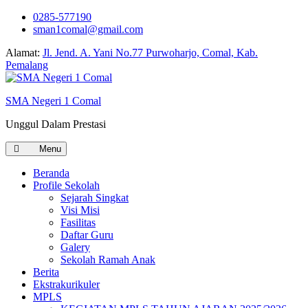
0285-577190
sman1comal@gmail.com
Alamat:
Jl. Jend. A. Yani No.77 Purwoharjo, Comal, Kab.
Pemalang
SMA Negeri 1 Comal
Unggul Dalam Prestasi
Menu
Beranda
Profile Sekolah
Sejarah Singkat
Visi Misi
Fasilitas
Daftar Guru
Galery
Sekolah Ramah Anak
Berita
Ekstrakurikuler
MPLS