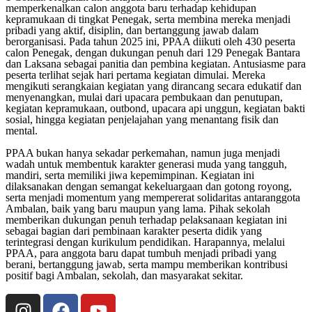
memperkenalkan calon anggota baru terhadap kehidupan
kepramukaan di tingkat Penegak, serta membina mereka menjadi
pribadi yang aktif, disiplin, dan bertanggung jawab dalam
berorganisasi. Pada tahun 2025 ini, PPAA diikuti oleh 430 peserta
calon Penegak, dengan dukungan penuh dari 129 Penegak Bantara
dan Laksana sebagai panitia dan pembina kegiatan. Antusiasme para
peserta terlihat sejak hari pertama kegiatan dimulai. Mereka
mengikuti serangkaian kegiatan yang dirancang secara edukatif dan
menyenangkan, mulai dari upacara pembukaan dan penutupan,
kegiatan kepramukaan, outbond, upacara api unggun, kegiatan bakti
sosial, hingga kegiatan penjelajahan yang menantang fisik dan
mental.
PPAA bukan hanya sekadar perkemahan, namun juga menjadi
wadah untuk membentuk karakter generasi muda yang tangguh,
mandiri, serta memiliki jiwa kepemimpinan. Kegiatan ini
dilaksanakan dengan semangat kekeluargaan dan gotong royong,
serta menjadi momentum yang mempererat solidaritas antaranggota
Ambalan, baik yang baru maupun yang lama. Pihak sekolah
memberikan dukungan penuh terhadap pelaksanaan kegiatan ini
sebagai bagian dari pembinaan karakter peserta didik yang
terintegrasi dengan kurikulum pendidikan. Harapannya, melalui
PPAA, para anggota baru dapat tumbuh menjadi pribadi yang
berani, bertanggung jawab, serta mampu memberikan kontribusi
positif bagi Ambalan, sekolah, dan masyarakat sekitar.